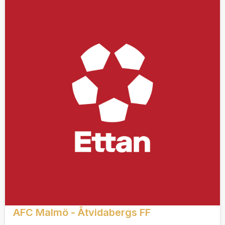
AFC Malmö - Åtvidabergs FF