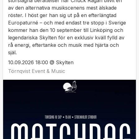
storslagna berättelser har Chuck Ragan blivit en
av den alternativa musikscenens mest älskade
röster. I höst ger han sig ut på en efterlängtad
Europaturné – och med endast tre stopp i Sverige
kommer han den 10 september till Linköping och
legendariska Skylten för en exklusiv kväll fylld av
rå energi, eftertanke och musik med hjärta och
själ.
10.09.2026 18:00 @ Skylten
Törnqvist Event & Music